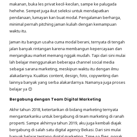
makanan, buka les privat kecil-kecilan, sampe ke palugada
hehehe. Sempet juga ikut seleksi untuk mendapatkan
pendanaan, lumayan kan buat modal. Pengalaman berharga,
minimal pernah pitching jaman kuliah dengan kemampuan
waktu itu.
Jaman itu bangun usaha cuma modal berani, ternyata di tengah
jalan banyak rintangan karena membangun kepercayaan dan
menjangkau market memang nggak mudah. Tapi dari sini mulai
lah belajar menggunakan beberapa channel social media
sebagai sarana marketing, meskipun waktu itu dengan ilmu
alakadarnya. Kualitas content, design, foto, copywriting dan
lainnya banyak yang serba alakardarnya. Namanya juga proses
belajar ya 😊
Bergabung dengan Team Digital Marketing
Akhir tahun 2018, ketertarikan di bidang marketing ternyata
mengantarkanku untuk bergabung di team marketing di ranah
properti. Sampe akhirnya tahun 2019, aku juga kembali diajak
bergabung di salah satu digital agency Bekasi. Dari sini mulai
banyak belajar tentang digital marketing. Time so flies, nggak