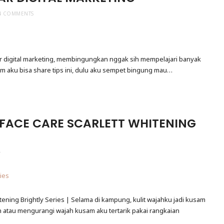
4 COMMENTS
r digital marketing, membingungkan nggak sih mempelajari banyak
lum aku bisa share tips ini, dulu aku sempet bingung mau…
FACE CARE SCARLETT WHITENING
T
ening Brightly Series | Selama di kampung, kulit wajahku jadi kusam
n atau mengurangi wajah kusam aku tertarik pakai rangkaian