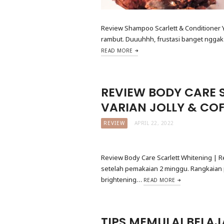
Review Shampoo Scarlett & Conditioner Yor
rambut. Duuuhhh, frustasi banget nggak
READ MORE
REVIEW BODY CARE 
VARIAN JOLLY & COF
REVIEW
APRIL 22, 2022
Review Body Care Scarlett Whitening | R
setelah pemakaian 2 minggu. Rangkaian 
brightening…
READ MORE
TIPS MEMULAI BELAJ