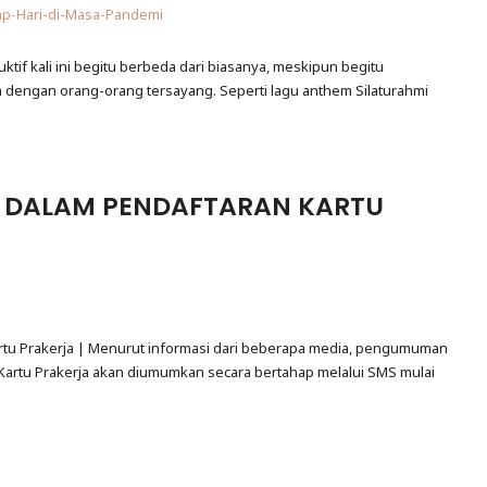
ktif kali ini begitu berbeda dari biasanya, meskipun begitu
alin dengan orang-orang tersayang. Seperti lagu anthem Silaturahmi
N DALAM PENDAFTARAN KARTU
rtu Prakerja | Menurut informasi dari beberapa media, pengumuman
 Kartu Prakerja akan diumumkan secara bertahap melalui SMS mulai