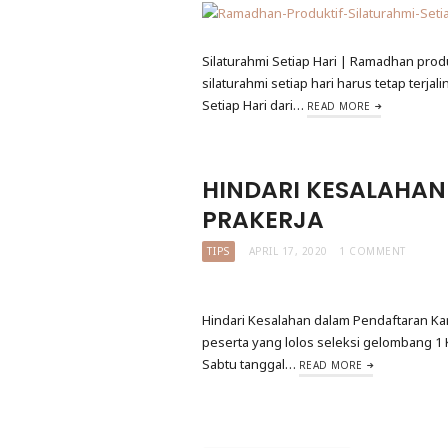
Silaturahmi Setiap Hari | Ramadhan produ
silaturahmi setiap hari harus tetap terj
Setiap Hari dari…
READ MORE
HINDARI KESALAHA
PRAKERJA
TIPS
APRIL 17, 2020
1 COMMENT
Hindari Kesalahan dalam Pendaftaran Ka
peserta yang lolos seleksi gelombang 1
Sabtu tanggal…
READ MORE