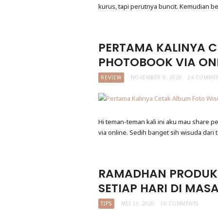
kurus, tapi perutnya buncit. Kemudian 
PERTAMA KALINYA C
PHOTOBOOK VIA ON
REVIEW
NOVEMBER 9, 2020
24 COMME
Hi teman-teman kali ini aku mau share p
via online. Sedih banget sih wisuda dari
RAMADHAN PRODUKT
SETIAP HARI DI MAS
TIPS
MEI 13, 2020
16 COMMENTS