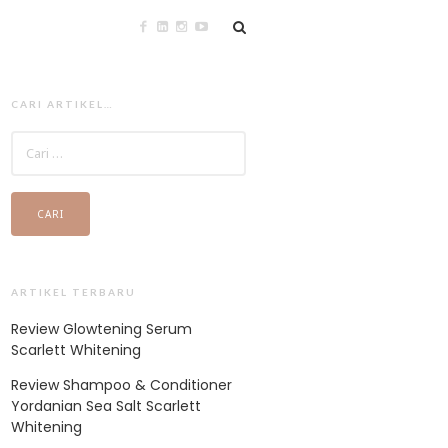
CARI ARTIKEL…
CARI
UNTUK:
ARTIKEL TERBARU
Review Glowtening Serum
Scarlett Whitening
Review Shampoo & Conditioner
Yordanian Sea Salt Scarlett
Whitening