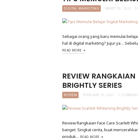
DIGITAL MARKETING
MARET 30, 2022
1
Sebagai orang yang baru memulai belaja
hal di digital marketing? Jujur ya… Sebe
READ MORE
REVIEW RANGKAIAN 
BRIGHTLY SERIES
REVIEW
FEBRUARI 16, 2022
1 COMMEN
Review Rangkaian Face Care Scarlett Whit
banget. Singkat cerita, buat mencerahka
produk…
READ MORE