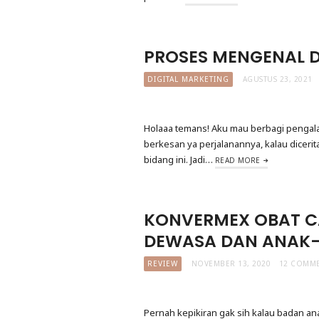
PROSES MENGENAL D
DIGITAL MARKETING
AGUSTUS 23, 2021
Holaaa temans! Aku mau berbagi pengal
berkesan ya perjalanannya, kalau diceri
bidang ini. Jadi…
READ MORE
KONVERMEX OBAT C
DEWASA DAN ANAK
REVIEW
NOVEMBER 13, 2020
12 COMM
Pernah kepikiran gak sih kalau badan ana